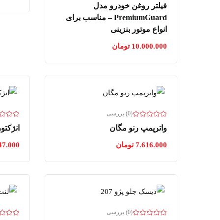
فیلتر روغن خودرو مدل
PremiumGuard – مناسب برای
انواع موتور بنزینی
10.000.000
تومان
(0) بررسی
واترپمپ رنو مگان
انژکتور
7.616.000
تومان
47.000
(0) بررسی