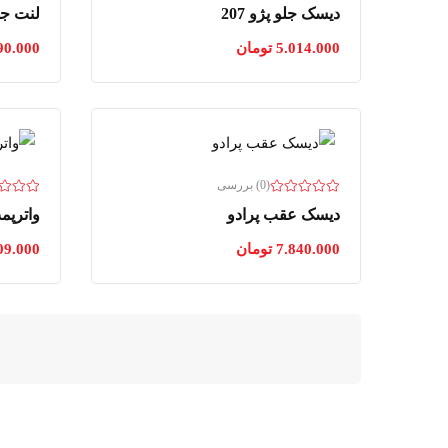
دیسک جلو پژو 207
لنت جلو
5.014.000
تومان
90.000
(0) بررسی
دیسک عقب پرادو
واترپم
7.840.000
تومان
09.000