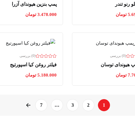
 رنو تندر
پمپ بنزین هیوندای آزرا
5.6
تومان
3.478.000
تومان
(0) بررسی
(0) بررسی
پ هیوندای توسان
فیلتر روغن کیا اسپورتیج
7.7
تومان
5.180.000
تومان
صفحه فلش س
7
…
3
2
1