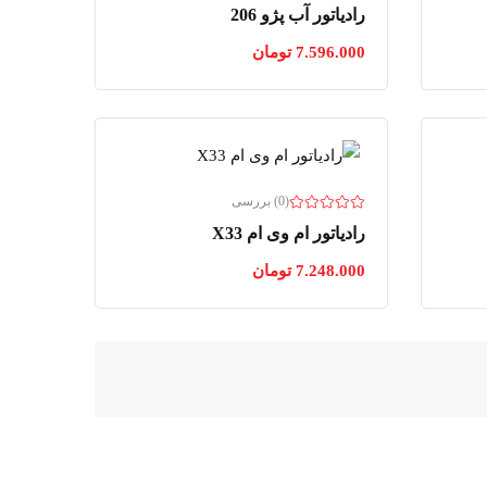
رادیاتور آب پژو 206
7.596.000
تومان
(0) بررسی
رادیاتور ام وی ام X33
7.248.000
تومان
مت راست