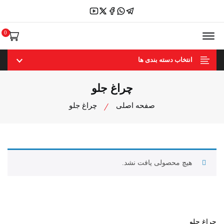
منوی Offcanvas باز کنید
0
انتخاب دسته بندی ها
چراغ جلو
صفحه اصلی
چراغ جلو
هیچ محصولی یافت نشد.
چراغ جلو