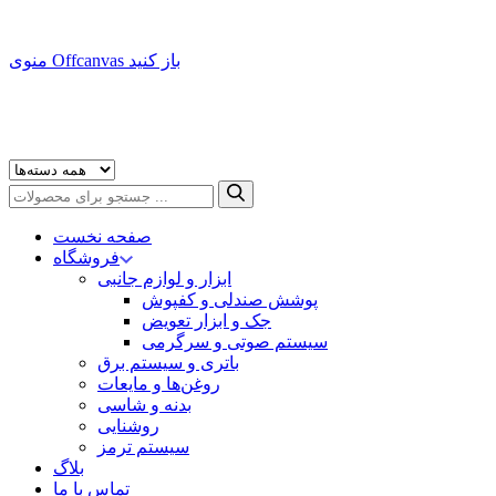
منوی Offcanvas باز کنید
صفحه نخست
فروشگاه
ابزار و لوازم جانبی
پوشش صندلی و کفپوش
جک و ابزار تعویض
سیستم صوتی و سرگرمی
باتری و سیستم برق
روغن‌ها و مایعات
بدنه و شاسی
روشنایی
سیستم ترمز
بلاگ
تماس با ما