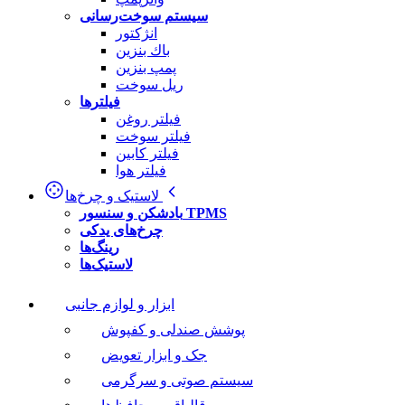
سیستم سوخت‌رسانی
انژکتور
باك بنزین
پمپ بنزین
ریل سوخت
فیلترها
فیلتر روغن
فیلتر سوخت
فیلتر کابین
فیلتر هوا
لاستیک و چرخ‌ها
بادشکن و سنسور TPMS
چرخ‌های یدکی
رینگ‌ها
لاستیک‌ها
ابزار و لوازم جانبی
پوشش صندلی و کفپوش
جک و ابزار تعویض
سیستم صوتی و سرگرمی