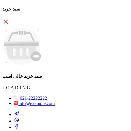
سبد خرید
سبد خرید خالی است
L
O
A
D
I
N
G
021-22222222
info@example.com