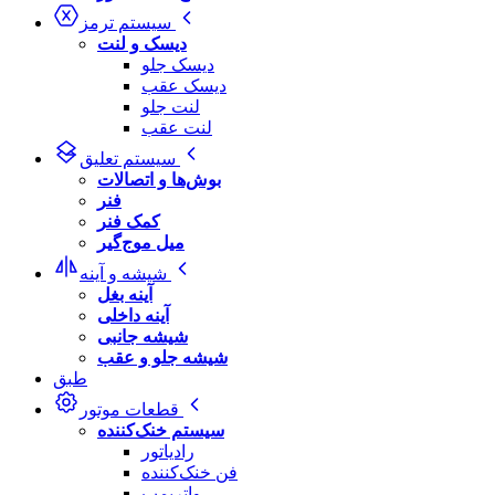
سیستم ترمز
دیسک و لنت
دیسک جلو
دیسک عقب
لنت جلو
لنت عقب
سیستم تعلیق
بوش‌ها و اتصالات
فنر
کمک فنر
میل موج‌گیر
شیشه و آینه
آینه بغل
آینه داخلی
شیشه جانبی
شیشه جلو و عقب
طبق
قطعات موتور
سیستم خنک‌کننده
رادیاتور
فن خنک‌کننده
واترپمپ