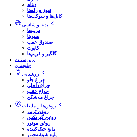
دینام
فیوز و رله‌ها
کابل‌ها و سوکت‌ها
بدنه و شاسی
درب‌ها
سپرها
صندوق عقب
کاپوت
گلگیر و فریم‌ها
ترموستات
جلوبندی
روشنایی
چراغ جلو
چراغ داخلی
چراغ عقب
چراغ مه‌شکن
روغن‌ها و مایعات
روغن ترمز
روغن گیربکس
روغن موتور
مایع خنک‌کننده
مایع شیشه‌شور