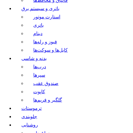
قالپاق و محافظ‌ها
باتری و سیستم برق
استارت موتور
باتری
دینام
فیوز و رله‌ها
کابل‌ها و سوکت‌ها
بدنه و شاسی
درب‌ها
سپرها
صندوق عقب
کاپوت
گلگیر و فریم‌ها
ترموستات
جلوبندی
روشنایی