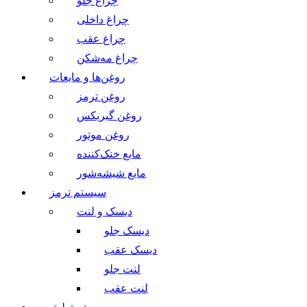
چراغ جلو
چراغ داخلی
چراغ عقب
چراغ مه‌شکن
روغن‌ها و مایعات
روغن ترمز
روغن گیربکس
روغن موتور
مایع خنک‌کننده
مایع شیشه‌شور
سیستم ترمز
دیسک و لنت
دیسک جلو
دیسک عقب
لنت جلو
لنت عقب