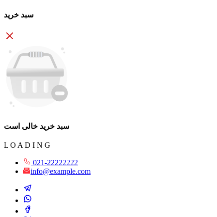
سبد خرید
سبد خرید خالی است
L
O
A
D
I
N
G
021-22222222
info@example.com