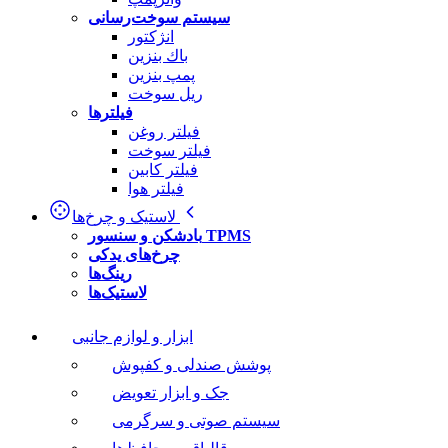
سیستم سوخت‌رسانی
انژکتور
باك بنزین
پمپ بنزین
ریل سوخت
فیلترها
فیلتر روغن
فیلتر سوخت
فیلتر کابین
فیلتر هوا
لاستیک و چرخ‌ها
بادشکن و سنسور TPMS
چرخ‌های یدکی
رینگ‌ها
لاستیک‌ها
ابزار و لوازم جانبی
پوشش صندلی و کفپوش
جک و ابزار تعویض
سیستم صوتی و سرگرمی