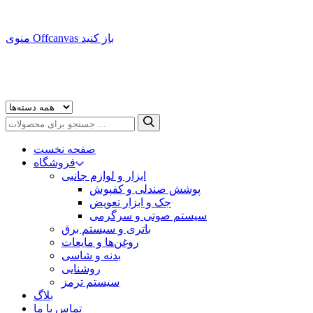
منوی Offcanvas باز کنید
صفحه نخست
فروشگاه
ابزار و لوازم جانبی
پوشش صندلی و کفپوش
جک و ابزار تعویض
سیستم صوتی و سرگرمی
باتری و سیستم برق
روغن‌ها و مایعات
بدنه و شاسی
روشنایی
سیستم ترمز
بلاگ
تماس با ما