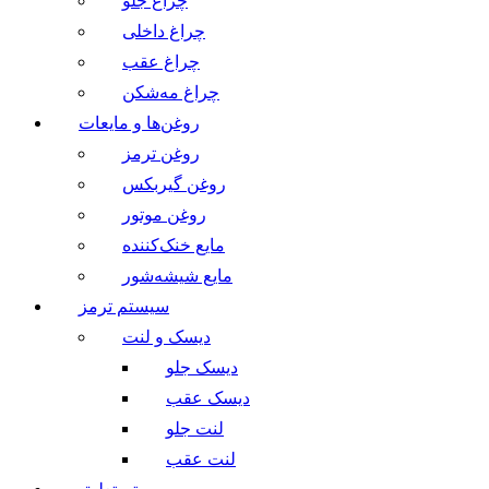
چراغ جلو
چراغ داخلی
چراغ عقب
چراغ مه‌شکن
روغن‌ها و مایعات
روغن ترمز
روغن گیربکس
روغن موتور
مایع خنک‌کننده
مایع شیشه‌شور
سیستم ترمز
دیسک و لنت
دیسک جلو
دیسک عقب
لنت جلو
لنت عقب