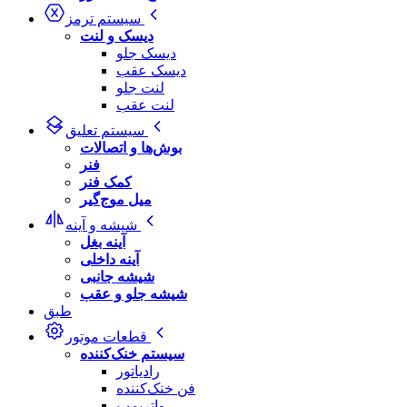
سیستم ترمز
دیسک و لنت
دیسک جلو
دیسک عقب
لنت جلو
لنت عقب
سیستم تعلیق
بوش‌ها و اتصالات
فنر
کمک فنر
میل موج‌گیر
شیشه و آینه
آینه بغل
آینه داخلی
شیشه جانبی
شیشه جلو و عقب
طبق
قطعات موتور
سیستم خنک‌کننده
رادیاتور
فن خنک‌کننده
واترپمپ