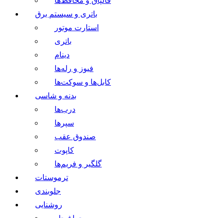
قالپاق و محافظ‌ها
باتری و سیستم برق
استارت موتور
باتری
دینام
فیوز و رله‌ها
کابل‌ها و سوکت‌ها
بدنه و شاسی
درب‌ها
سپرها
صندوق عقب
کاپوت
گلگیر و فریم‌ها
ترموستات
جلوبندی
روشنایی