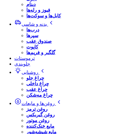
دینام
فیوز و رله‌ها
کابل‌ها و سوکت‌ها
بدنه و شاسی
درب‌ها
سپرها
صندوق عقب
کاپوت
گلگیر و فریم‌ها
ترموستات
جلوبندی
روشنایی
چراغ جلو
چراغ داخلی
چراغ عقب
چراغ مه‌شکن
روغن‌ها و مایعات
روغن ترمز
روغن گیربکس
روغن موتور
مایع خنک‌کننده
مایع شیشه‌شور