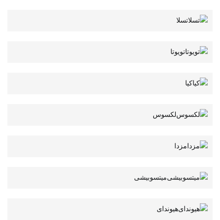
تسلا
تویوتا
کیا
لکسوس
مزدا
میتسوبیشی
هیوندای