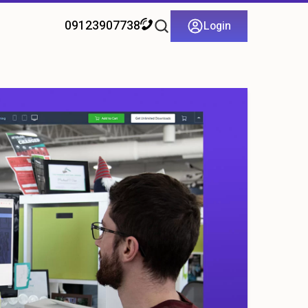
09123907738
Login