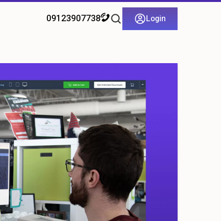
09123907738
Login