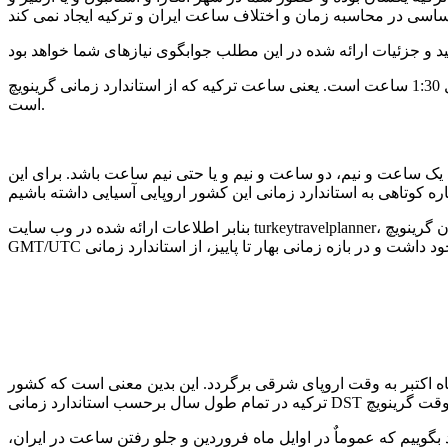
بنابر آمار، اختلاف ساعت دو کشور ایران و ترکیه در بیشتر اوقات سال 1:30 ساعت است. یعنی ساعت ترکیه که از استاندارد زمانی گرینویچ UTC+3 پیروی می کند، یک و نیم ساعت از ساعت ایران عقب تر
است.
یک ساعت و نیم، دو ساعت و نیم و یا حتی نیم ساعت باشد. برای این
بنابر اطلاعات ارائه شده در وب سایت turkeytravelplanner، تا قبل از ماه سپتامبر سال 2016، تمام شهرها و استانهای کشور ترکیه از وقت اروپای شرقی پیروی می کردند که 2 ساعت جلوتر از زمان گرینویچ
ر دوباره در ماه اکتبر به وقت اروپای شرقی برگردد. این بدین معنی است که کشور
تی نیم ساعته را بدانید، باید بگوییم که عموماٌ در اوایل ماه فروردین و جلو رفتن ساعت در ایران،