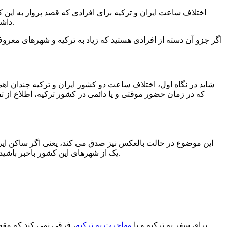
اختلاف ساعت ایران و ترکیه برای افرادی که قصد پرواز به این کش
داشته و یا قصد دارند تا از طریق گزینه هایی نظیر اجاره و خرید ملک، روش تحصیلی و یا کار و تجارت به این کشور اروپایی آسیایی مهاجرت کنند.
اگر جزو آن دسته از افرادی هستید که زیاد به ترکیه و شهرهای معروف
شاید در نگاه اول، اختلاف ساعت دو کشور ایران و ترکیه چندان اهمی
که در زمان حضور موقتی و یا دائمی در کشور ترکیه، اطلاع از تف
این موضوع در حالت بالعکس نیز صدق می کند، یعنی اگر ساکن ایرا
یک از شهرهای این کشور باخبر باشید تا بتوانید در بهترین زمان های ممکن و به دور از هر آزار غیرعمدی (تلفن بدموقع، زودهنگام یا دیروقت)، تماس بین المللی خود را برقرار کنید.
برای سفر به ترکیه و یا
مهاجرت به ترکیه
، فرقی نمی کند که مقص