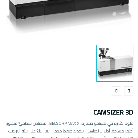
CAMSIZER 3D
علومٌ كثيرة في مساحةٍ صغيرة: BELSORP MAX X. امتصاصٌ سطحيٌّ متطور.
أصغر مساحة. أداءٌ لا يُضاهى. بتحديد ضغط مدخل الغاز بناءً على بيئة التركيب