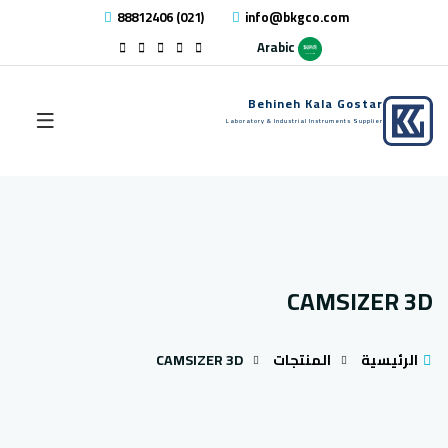
88812406 (021)
info@bkgco.com
Arabic
Behineh Kala Gostar
Laboratory & Industrial Instruments Supplier
CAMSIZER 3D
الرئيسية
المنتجات
CAMSIZER 3D