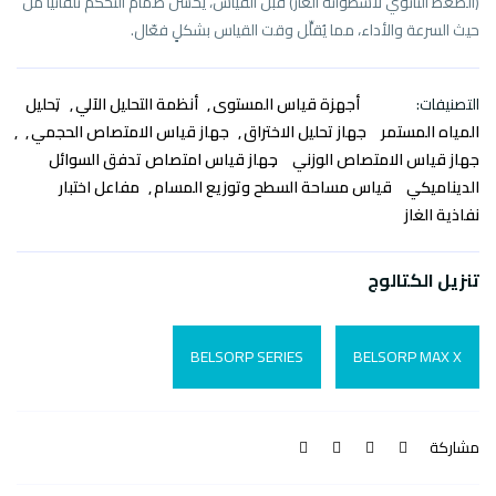
(الضغط الثانوي لأسطوانة الغاز) قبل القياس، يُحسَّن صمام التحكم تلقائيًا من
حيث السرعة والأداء، مما يُقلِّل وقت القياس بشكلٍ فعّال.
التصنيفات:
أجهزة قياس المستوى
أنظمة التحليل الآلي
تحليل
المياه المستمر
جهاز تحليل الاختراق
جهاز قياس الامتصاص الحجمي
جهاز قياس الامتصاص الوزني
جهاز قياس امتصاص تدفق السوائل
الديناميكي
قياس مساحة السطح وتوزيع المسام
مفاعل اختبار
نفاذية الغاز
تنزيل الكتالوج
BELSORP SERIES
BELSORP MAX X
مشاركة