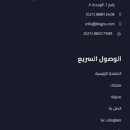
رقم ٦، الوحدة ٨.
88812406 (021)
info@bkgco.com
88327989 (021)
الوصول
السريع
الصفحة الرئيسية
منتجات
مدونة
اتصل بنا
معلومات عنا