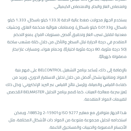
وامتصاص الغاز والبخار، والامتصاص الكيميائي.
يستخدم الجهاز محولات ضغط عالية الدقة (133.3 كيلو باسكال، 1.333 كيلو
باسكال، و0.0133 كيلو باسكال)، وصمامات هوائية محكمة الغلق، وحشيات
معدنية لتقليل تسرب الغاز وتحقيق أقصى مستويات الفراغ. يمنع التحكم
المتقدم في درجة الحرارة تبلل السطح والتآكل من خلال كتلة مشعب ساخنة
(50 درجة مئوية، 80 درجة مئوية اختياريًا)، وحمام هواء، ومسارات غاز/بخار
مصقولة كهربائيًا.
بالإضافة إلى ذلك، يُساعد برنامج التشغيل BELCONTROL على فهم بنية
المواد ومتانتها بشكل أفضل من خلال تحليل الاستقرار الدوري، ويزيد من
كفاءة القياس والصيانة، ويُرسل نتائج القياس عبر البريد الإلكتروني؛ وكل ذلك
يُعزز سرعة معالجة العينات. كما صُمم برنامج التحليل BELMASTER المُخصص
لتقييمات المواد المتقدمة.
هذا الجهاز متوافق مع معايير ISO 9277 و15901-2 و18852، ويمكن
استخدامه لتحليل مجموعة متنوعة من المواد ذات الأشكال المختلفة، مثل
الأجسام المصبوبة والحبيبات والمساحيق الناعمة.