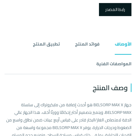
رابط المصدر
الأوصاف
فوائد المنتج
تطبيق المنتج
المواصفات الفنية
وصف المنتج
جهاز BELSORP MAX X هو أحدث إضافة من مايكروتراك إلى سلسلة
BELSORP MAX، ويتميز بتصميم أكثر إحكامًا ووزنًا أخف. هذا الجهاز عالي
الدقة لامتصاص الغاز/البخار قادر على قياس أربع عينات ضمن نطاق واسع من
الضغوط ودرجات الحرارة. يوفر BELSORP MAX X مجموعة واسعة من
القدرات التحليلية، بما في ذلك قياس مساحة السطح، وتوزيع حجم المسام،