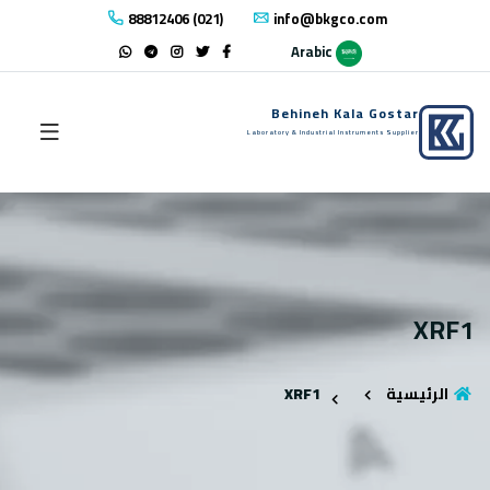
88812406 (021)
info@bkgco.com
Arabic
Behineh Kala Gostar
Laboratory & Industrial Instruments Supplier
XRF1
الرئيسية
XRF1