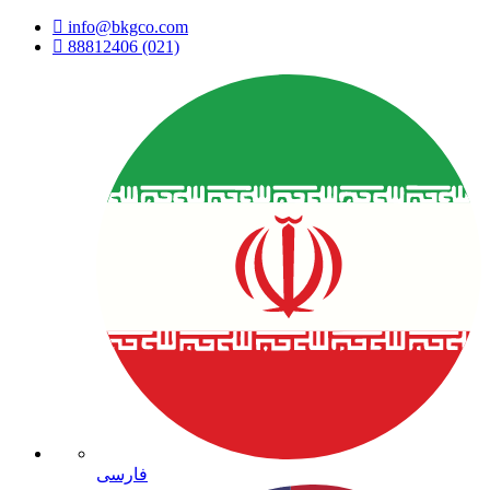
info@bkgco.com
88812406 (021)
فارسی