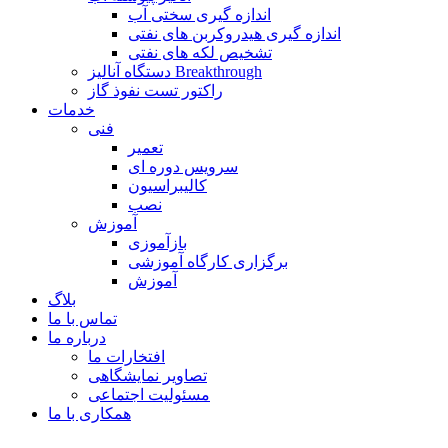
اندازه گیری سختی آب
اندازه گیری هیدروکربن های نفتی
تشخیص لکه های نفتی
دستگاه آنالیز Breakthrough
راکتور تست نفوذ گاز
خدمات
فنی
تعمیر
سرویس دوره ای
کالیبراسیون
نصب
آموزش
بازآموزی
برگزاری کارگاه آموزشی
آموزش
بلاگ
تماس با ما
درباره ما
افتخارات ما
تصاویر نمایشگاهی
مسئولیت اجتماعی
همکاری با ما