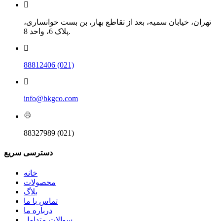
تهران، خیابان سمیه، بعد از تقاطع بهار، بن بست خوانساری،
پلاک 6، واحد 8.
88812406 (021)
info@bkgco.com
88327989 (021)
دسترسی
سریع
خانه
محصولات
بلاگ
تماس با ما
درباره ما
سوالات متداول