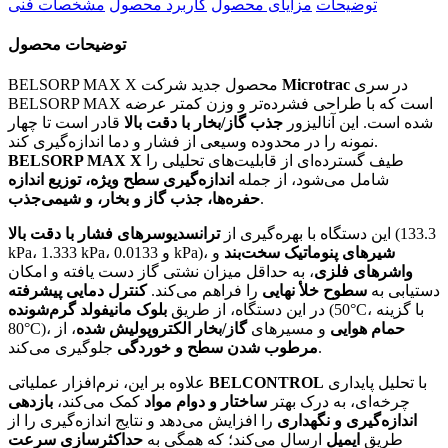
توضیحات
مزایای محصول
کاربرد محصول
مشخصات فنی
توضیحات محصول
در سری
Microtrac
BELSORP MAX X محصول جدید شرکت
BELSORP MAX است که با طراحی فشرده‌تر و وزن کمتر عرضه
شده است. این آنالیزور
جذب گاز/بخار با دقت بالا
قادر است تا چهار
نمونه را در محدوده وسیعی از فشار و دما اندازه‌گیری کند.
طیف گسترده‌ای از قابلیت‌های تحلیلی را
BELSORP MAX X
شامل می‌شود، از جمله
اندازه‌گیری سطح ویژه، توزیع اندازه
.
حفره‌ها، جذب گاز و بخار، و شیمی‌جذب
(133.3
این دستگاه با بهره‌گیری از
ترانسدیوسرهای فشار با دقت بالا
شیرهای پنوماتیک سخت‌بند
و
kPa، 1.333 kPa، و 0.0133 kPa)،
واشرهای فلزی
، به حداقل میزان نشتی گاز دست یافته و امکان
دستیابی به
سطوح خلأ نهایی
را فراهم می‌کند.
کنترل دمایی پیشرفته
(50°C، با گزینه
در این دستگاه، از طریق
بلوک مانیفولد گرم‌شونده
حمام هوایی
و مسیرهای
گاز/بخار الکتروپولیش شده
، از
80°C)،
جلوگیری می‌کند.
مرطوب شدن سطح و خوردگی
با تحلیل پایداری
BELCONTROL
علاوه بر این، نرم‌افزار عملیاتی
چرخه‌ای، به درک بهتر
ساختار و دوام مواد
کمک می‌کند،
بازدهی
اندازه‌گیری و نگهداری
را افزایش می‌دهد و نتایج اندازه‌گیری را از
طریق
ایمیل
ارسال می‌کند؛ که همگی به
حداکثرسازی سرعت