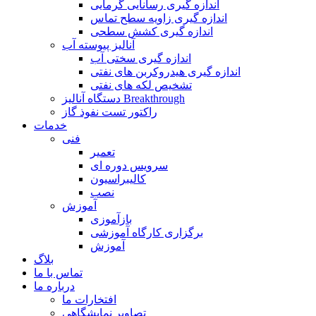
اندازه گیری رسانایی گرمایی
اندازه گیری زاویه سطح تماس
اندازه گیری کشش سطحی
آنالیز پیوسته آب
اندازه گیری سختی آب
اندازه گیری هیدروکربن های نفتی
تشخیص لکه های نفتی
دستگاه آنالیز Breakthrough
راکتور تست نفوذ گاز
خدمات
فنی
تعمیر
سرویس دوره ای
کالیبراسیون
نصب
آموزش
بازآموزی
برگزاری کارگاه آموزشی
آموزش
بلاگ
تماس با ما
درباره ما
افتخارات ما
تصاویر نمایشگاهی