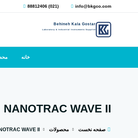
88812406 (021)
info@bkgco.com
Behineh Kala Gostar
Laboratory & Industrial Instruments Supplier
خانه
محص
NANOTRAC WAVE II
صفحه نخست
محصولات
NOTRAC WAVE II