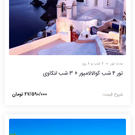
مدت تور
7 شب و 8 روز
تور 4 شب کوالالامپور + 3 شب لنکاوی
27/590/000 تومان
شروع قیمت: