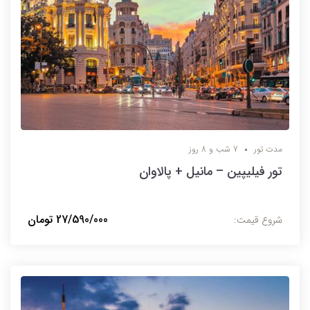
مدت تور
7 شب و 8 روز
تور فیلیپین – مانیل + پالاوان
27/590/000 تومان
شروع قیمت: