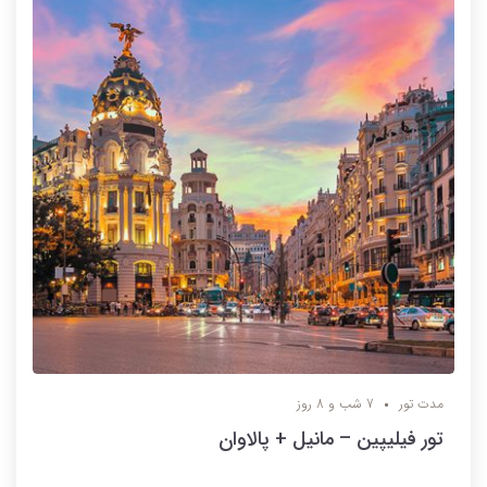
مدت تور
7 شب و 8 روز
تور فیلیپین – مانیل + پالاوان