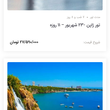
مدت تور
7 شب و 8 روز
تور ژاپن -23 شهریور – 11 روزه
27/590/000 تومان
شروع قیمت: