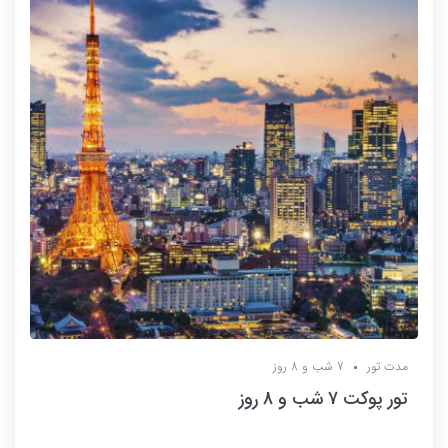
مدت تور
7 شب و 8 روز
تور پوکت 7 شب و 8 روز