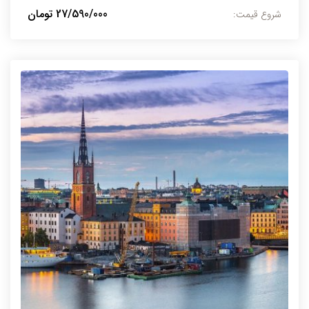
27/590/000 تومان
شروع قیمت: