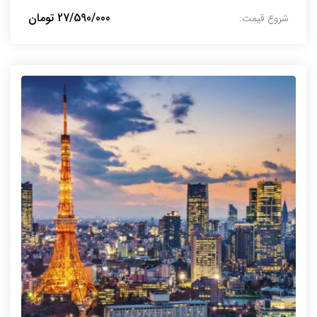
27/590/000 تومان
شروع قیمت: