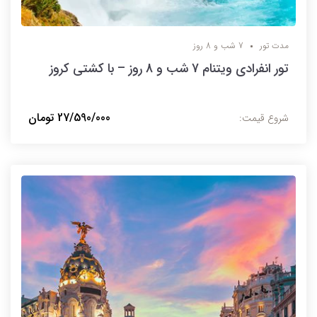
مدت تور
7 شب و 8 روز
تور انفرادی ویتنام 7 شب و 8 روز – با کشتی کروز
27/590/000 تومان
شروع قیمت: