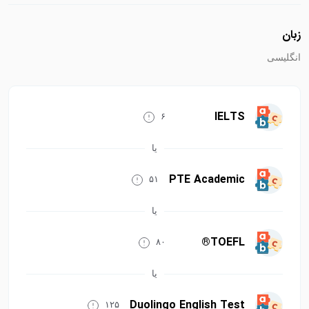
زبان
انگلیسی
IELTS
۶
PTE Academic
۵۱
TOEFL®
۸۰
Duolingo English Test
۱۲۵