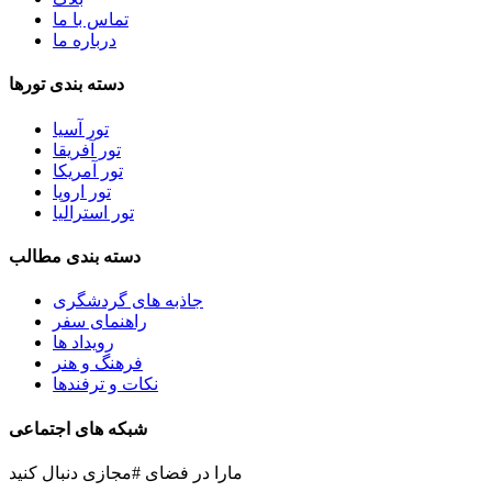
تماس با ما
درباره ما
دسته
بندی تورها
تور آسیا
تور آفریقا
تور آمریکا
تور اروپا
تور استرالیا
دسته
بندی مطالب
جاذبه های گردشگری
راهنمای سفر
رویداد ها
فرهنگ و هنر
نکات و ترفندها
شبکه های اجتماعی
مارا در فضای #مجازی دنبال کنید