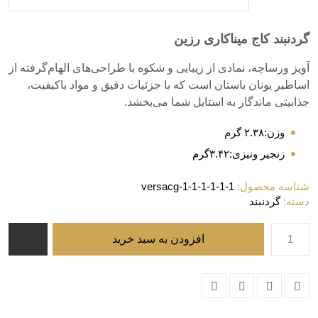
گردنبند کاج میناکاری رزین
آویز ورساچه، نمادی از زیبایی و شکوه با طراحی‌های الهام‌گرفته از
اساطیر یونان باستان است که با جزئیات دقیق و مواد باکیفیت،
جذابیتی ماندگار به استایل شما می‌بخشد.
وزن:۲.۳۸ گرم
زنجیر ونیزی:۳.۴۲گرم
شناسه محصول:
versacg-1-1-1-1-1-1
دسته:
گردنبند
گردنبند
افزودن به سبد خرید
کاج
میناکاری
رزین
عدد