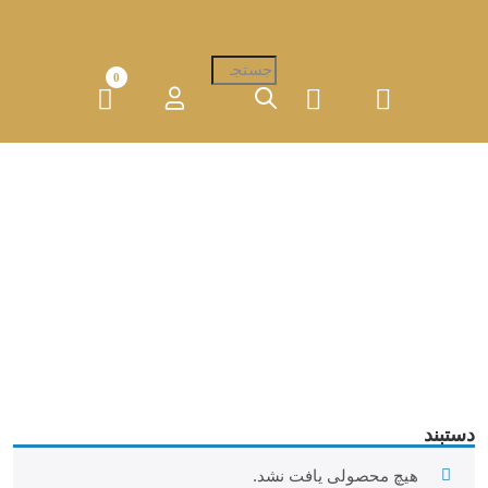
Products
0
search
دستبند
خانه
دستبند
دستبند
هیچ محصولی یافت نشد.